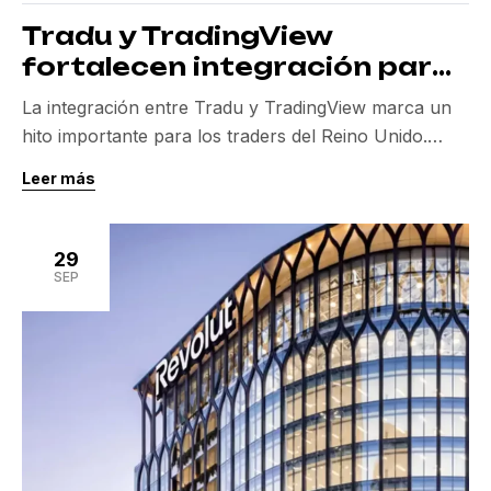
Tradu y TradingView
fortalecen integración para
traders del Reino Unido
La integración entre Tradu y TradingView marca un
hito importante para los traders del Reino Unido.
Anunciada el 29 de septiembre de 2025, esta
Leer más
colaboración ofrece una experiencia de trading sin
precedentes, permitiendo a los usuarios ejecutar
órdenes directamente desde la interfaz gráfica de
29
TradingView. Este avance se complementa with
SEP
tarifas ajustadas y spread que […]