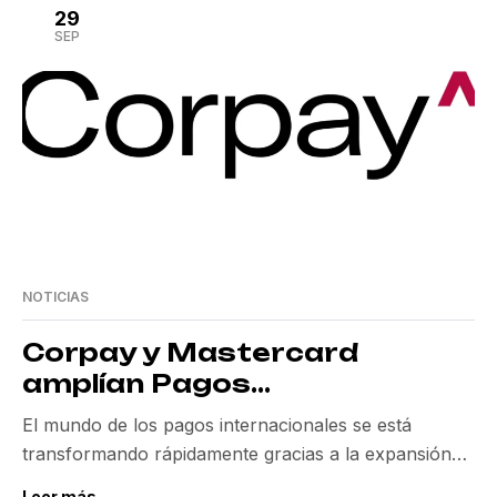
experiencia tecnológica de Letonia en el sector
29
fintech, fortaleciendo así la reputación del país como
SEP
un proveedor clave de soluciones […]
NOTICIAS
Corpay y Mastercard
amplían Pagos
Internacionales en Nuevos
El mundo de los pagos internacionales se está
Mercados
transformando rápidamente gracias a la expansión
de la colaboración entre Corpay y Mastercard. Esta
Leer más