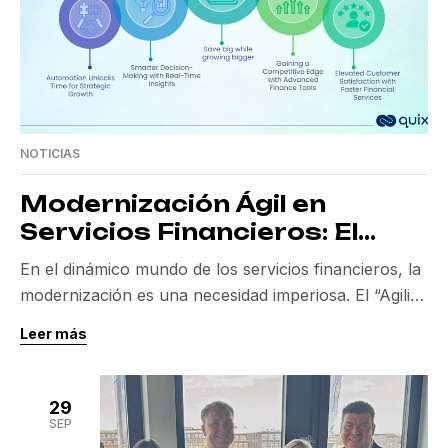
NOTICIAS
Modernización Ágil en
Servicios Financieros: El
Papel del Agility Layer
En el dinámico mundo de los servicios financieros, la
modernización es una necesidad imperiosa. El “Agility
Layer” surge como una solución innovadora para
Leer más
conectar los sistemas heredados con las tecnologías
de vanguardia, garantizando una adaptación ágil y
eficaz que satisface tanto las expectativas de los
29
clientes como las exigencias regulatorias. Este
SEP