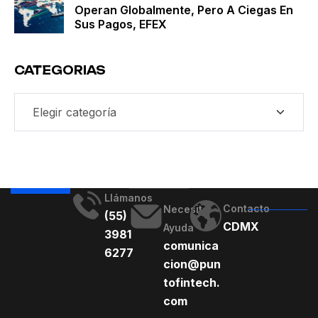
Operan Globalmente, Pero A Ciegas En
Sus Pagos, EFEX
CATEGORIAS
Llámanos
Contacto
Necesito
(55)
CDMX
Ayuda
3981
comunica
6277
cion@pun
tofintech.
com