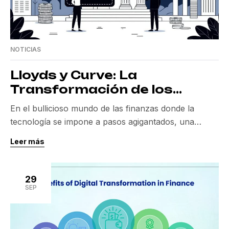
NOTICIAS
Lloyds y Curve: La
Transformación de los
Monederos Digitales
En el bullicioso mundo de las finanzas donde la
tecnología se impone a pasos agigantados, una
posible adquisición destaca por su potencial para
Leer más
redefinir las cuentas bancarias modernas: la compra
de Curve por parte de Lloyds Banking Group por
unas sorprendentes £120 millones. Este movimiento
29
estratégico no solo apunta a competir con ya
SEP
establecidos como […]