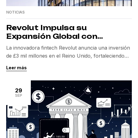
NOTICIAS
Revolut Impulsa su
Expansión Global con
Inversión de £3 Mil Millones
La innovadora fintech Revolut anuncia una inversión
en el Reino Unido
de £3 mil millones en el Reino Unido, fortaleciendo
así su posición en el mercado europeo y global. Esta
Leer más
Revolut inversión promete no solo la creación de
nuevos empleos, sino también una ambiciosa
expansión internacional que podría transformar el
29
panorama financiero mundial. Revolut Inversión: Un
SEP
Paso Decisivo hacia […]