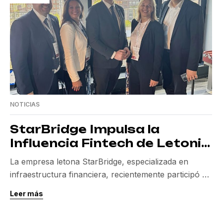
enfoque estratégico ofrece a […]
NOTICIAS
StarBridge Impulsa la
Influencia Fintech de Letonia
en Alemania
La empresa letona StarBridge, especializada en
infraestructura financiera, recientemente participó en
una delegación oficial a Alemania, liderada por el
Leer más
Primer Ministro Evika Siliņa y el Ministro de Economía
Viktors Valainis. Esta misión buscaba promover la