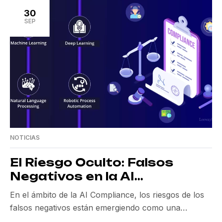
presiones para alinear sus normativas con los
30
estándares globales. Algunas naciones, como los
SEP
Emiratos Árabes Unidos, están invirtiendo
significativamente […]
NOTICIAS
El Riesgo Oculto: Falsos
Negativos en la AI
Compliance
En el ámbito de la AI Compliance, los riesgos de los
falsos negativos están emergiendo como una
amenaza significativa para las empresas. Esta