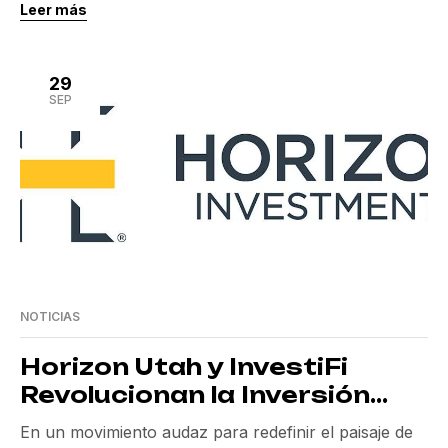
Leer más
situación deja a las organizaciones expuestas a
sanciones regulatorias y a posibles daños
reputacionales debido a riesgos no detectados. La
29
integración de la supervisión humana es esencial
SEP
para mitigar estos peligros y […]
NOTICIAS
Horizon Utah y InvestiFi
Revolucionan la Inversión
Digital
En un movimiento audaz para redefinir el paisaje de