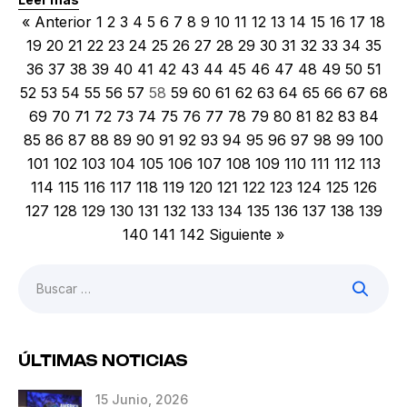
alianza ahora cubre 22 nuevos mercados, incluidos
« Anterior
1
2
3
4
5
6
7
8
9
10
11
12
13
14
15
16
17
18
Asia, Europa, Oriente Medio, África y América Latina,
19
20
21
22
23
24
25
26
27
28
29
30
31
32
33
34
35
ofreciendo soluciones financieras que prometen
36
37
38
39
40
41
42
43
44
45
46
47
48
49
50
51
revolucionar las transacciones globales. Expansión
52
53
54
55
56
57
58
59
60
61
62
63
64
65
66
67
68
Estratégica: Pagos Internacionales La expansión de
69
70
71
72
73
74
75
76
77
78
79
80
81
82
83
84
Corpay y […]
85
86
87
88
89
90
91
92
93
94
95
96
97
98
99
100
101
102
103
104
105
106
107
108
109
110
111
112
113
114
115
116
117
118
119
120
121
122
123
124
125
126
127
128
129
130
131
132
133
134
135
136
137
138
139
140
141
142
Siguiente »
ÚLTIMAS NOTICIAS
15 Junio, 2026