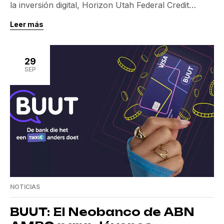
la inversión digital, Horizon Utah Federal Credit
Union ha unido fuerzas con InvestiFi. Esta
Leer más
colaboración estratégica, anunciada el 29 de
septiembre de 2025, apunta a ofrecer a sus
miembros un acceso directo a servicios de inversión
29
digital a través de las plataformas online y móviles de
SEP
[…]
NOTICIAS
BUUT: El Neobanco de ABN