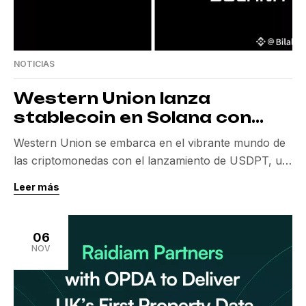
NOTICIAS
Western Union lanza
stablecoin en Solana con
Anchorage Digital
Western Union se embarca en el vibrante mundo de
las criptomonedas con el lanzamiento de USDPT, un
stablecoin Solana diseñado para revolucionar los
Leer más
pagos internacionales. Al asociarse con Anchorage
Digital Bank, el primer banco cripto regulado en
Estados Unidos, la compañía ofrece una solución
06
robusta y segura para pagos más rápidos y
NOV
económicos. Esta innovación […]