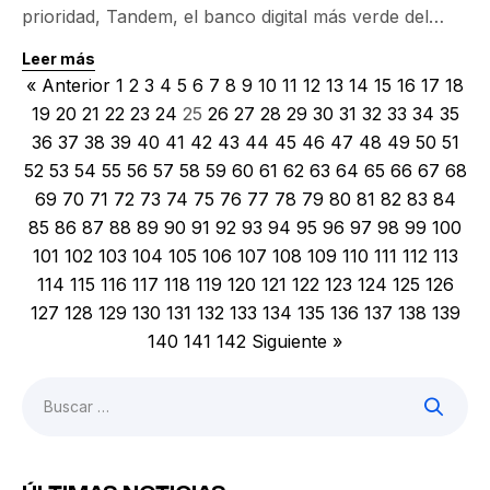
prioridad, Tandem, el banco digital más verde del
Reino Unido, ha dado un paso notable hacia la
Leer más
Sostenibilidad Bancaria. Este esfuerzo se refleja en
« Anterior
1
2
3
4
5
6
7
8
9
10
11
12
13
14
15
16
17
18
su compromiso de compensar el 100% de sus
19
20
21
22
23
24
25
26
27
28
29
30
31
32
33
34
35
emisiones operativas del último año fiscal. Tandem lo
36
37
38
39
40
41
42
43
44
45
46
47
48
49
50
51
logró a través de la adquisición de […]
52
53
54
55
56
57
58
59
60
61
62
63
64
65
66
67
68
69
70
71
72
73
74
75
76
77
78
79
80
81
82
83
84
85
86
87
88
89
90
91
92
93
94
95
96
97
98
99
100
101
102
103
104
105
106
107
108
109
110
111
112
113
114
115
116
117
118
119
120
121
122
123
124
125
126
127
128
129
130
131
132
133
134
135
136
137
138
139
140
141
142
Siguiente »