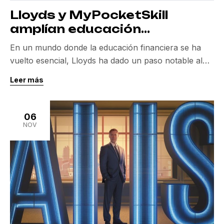
Lloyds y MyPocketSkill
amplían educación
financiera para estudiantes
En un mundo donde la educación financiera se ha
vuelto esencial, Lloyds ha dado un paso notable al
extender su colaboración con MyPocketSkill. Esta
Leer más
plataforma está revolucionando la manera en que los
estudiantes aprenden sobre finanzas a través de un
método innovador, mejorando significativamente su
06
capacidad de ahorro y gestión financiera. La frase
NOV
clave aquí […]