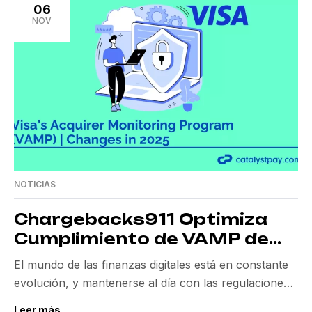
acelerar la entrada al mercado y fomentar la
06
innovación en el ámbito de los pagos, […]
NOV
NOTICIAS
Chargebacks911 Optimiza
Cumplimiento de VAMP de
Visa con Nuevas
El mundo de las finanzas digitales está en constante
Capacidades
evolución, y mantenerse al día con las regulaciones
es clave para comerciantes y adquirentes. La
Leer más