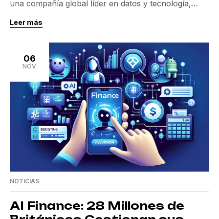
una compañía global líder en datos y tecnología,
anunció la adquisición de KYC360. Esta medida
Leer más
estratégica busca ampliar y mejorar
significativamente sus capacidades en el
cumplimiento de fraudes y delitos financieros. Esta
06
adquisición, especialmente en el Reino Unido e
NOV
Irlanda, marca un hito para reforzar su […]
NOTICIAS
AI Finance: 28 Millones de