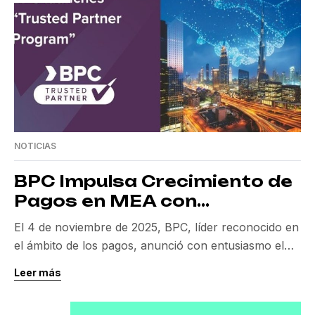
Licencia de […]
NOTICIAS
BPC Impulsa Crecimiento de
Pagos en MEA con
Programa Trusted Partner
El 4 de noviembre de 2025, BPC, líder reconocido en
el ámbito de los pagos, anunció con entusiasmo el
lanzamiento del innovador “Trusted Partner
Leer más
Program” en la región del Medio Oriente y África
(MEA). Este programa tiene como objetivo primordial