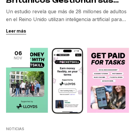
Británicos Gestionan sus
Finanzas con Inteligencia
Un estudio revela que más de 28 millones de adultos
Artificial
en el Reino Unido utilizan inteligencia artificial para
gestionar sus finanzas, destacando su rol crucial en
Leer más
la planificación financiera y la educación económica.
Según el Consumer Digital Index 2025 de Lloyds
Banking Group, el 56% de los adultos ha recurrido a
06
IA en los últimos […]
NOV
NOTICIAS