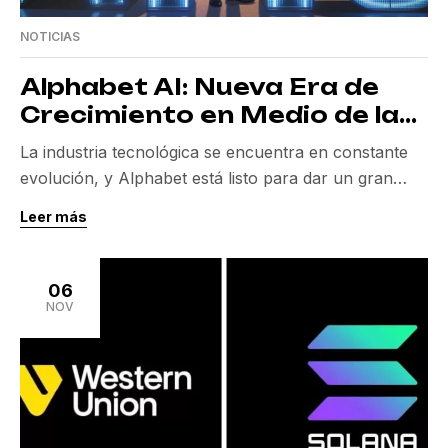
NOTICIAS
Alphabet AI: Nueva Era de
Crecimiento en Medio de la
Expectativa de Inversores
La industria tecnológica se encuentra en constante
evolución, y Alphabet está listo para dar un gran
salto al frente. Con los resultados del tercer trimestre
Leer más
a punto de ser anunciados, la atención de los
inversores está intensamente enfocada en la
capacidad de Alphabet para transformar su modelo
06
de negocio a través de la inteligencia artificial. […]
NOV