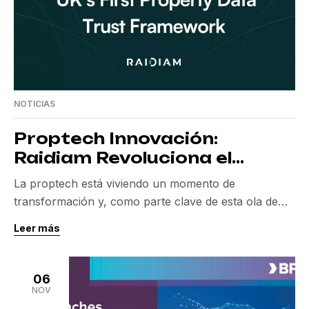
NOTICIAS
Proptech Innovación:
Raidiam Revoluciona el
Mercado Inmobiliario en el
La proptech está viviendo un momento de
Reino Unido
transformación y, como parte clave de esta ola de
innovación, Raidiam ha logrado una innovadora
Leer más
revolución en el mercado inmobiliario del Reino
Unido. Con un marco de confianza de datos de
propiedad, desarrollado en colaboración con la Open
06
Property Data Association (OPDA) y el Consejo de
NOV