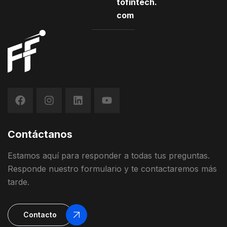
tofintech.
com
Contáctanos
Estamos
aquí
para
responder
a
todas
t
us
preguntas
.
Responde
nuestro
formulario
y
te contactaremos más
tarde
.
Contacto