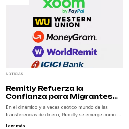
NOTICIAS
Remitly Refuerza la
Confianza para Migrantes
con Tecnología Avanzada
En el dinámico y a veces caótico mundo de las
transferencias de dinero, Remitly se emerge como un
bastión de confianza. En el Reino Unido,
Leer más