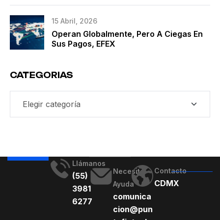
15 Abril, 2026
Operan Globalmente, Pero A Ciegas En
Sus Pagos, EFEX
CATEGORIAS
Llámanos
Contacto
Necesito
(55)
CDMX
Ayuda
3981
comunica
6277
cion@pun