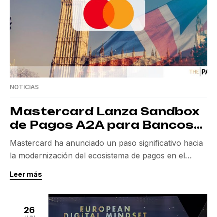
NOTICIAS
Mastercard Lanza Sandbox
de Pagos A2A para Bancos
en Reino Unido
Mastercard ha anunciado un paso significativo hacia
la modernización del ecosistema de pagos en el
Reino Unido al abrir su sandbox de pagos A2A. Este
Leer más
movimiento, previsto para finales de año, permitirá a
los bancos y entidades financieras experimentar y
colaborar en nuevas formas de pago. La iniciativa
26