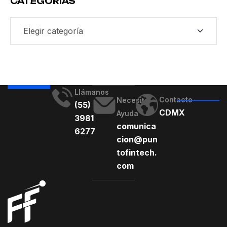
CATEGORIAS
Llámanos
Contacto
Necesito
(55)
CDMX
Ayuda
3981
comunica
6277
cion@pun
tofintech.
com