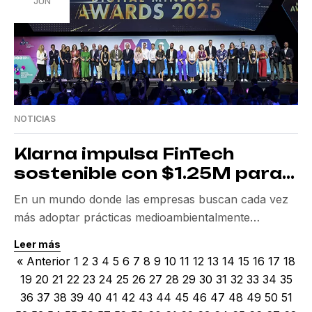
está diseñada para introducir y perfeccionar las […]
JUN
NOTICIAS
Klarna impulsa FinTech
sostenible con $1.25M para
proyectos climáticos
En un mundo donde las empresas buscan cada vez
más adoptar prácticas medioambientalmente
responsables, Klarna emerge como un líder al
Leer más
invertir fuertemente en el avance del FinTech
« Anterior
1
2
3
4
5
6
7
8
9
10
11
12
13
14
15
16
17
18
sostenible. Con una nueva inversión de $1.25
19
20
21
22
23
24
25
26
27
28
29
30
31
32
33
34
35
millones en 18 proyectos climáticos de alto impacto
36
37
38
39
40
41
42
43
44
45
46
47
48
49
50
51
para 2025, Klarna continúa marcando el camino