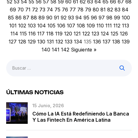
52
53
54
55
56
57
58
59
60
61
62
63
64
65
66
67
68
hacia un futuro más ecológico y […]
69
70
71
72
73
74
75
76
77
78
79
80
81
82
83
84
85
86
87
88
89
90
91
92
93
94
95
96
97
98
99
100
101
102
103
104
105
106
107
108
109
110
111
112
113
114
115
116
117
118
119
120
121
122
123
124
125
126
127
128
129
130
131
132
133
134
135
136
137
138
139
140
141
142
Siguiente »
ÚLTIMAS NOTICIAS
15 Junio, 2026
Cómo La IA Está Redefiniendo La Banca
Y Las Fintech En América Latina