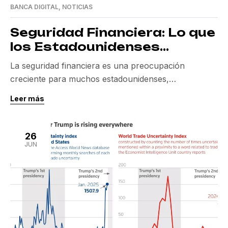
BANCA DIGITAL
,
NOTICIAS
Seguridad Financiera: Lo que
los Estadounidenses
Realmente Necesitan Ganar
La seguridad financiera es una preocupación
creciente para muchos estadounidenses,
especialmente en un mundo donde la estabilidad
Leer más
económica puede cambiar rápidamente. Un reciente
estudio de Bankrate ha revelado que una gran parte
de la población cree que necesitaría ganar $100,000
26
al año para sentirse financieramente seguro. Sin
JUN
embargo, la percepción de lo que constituye la […]