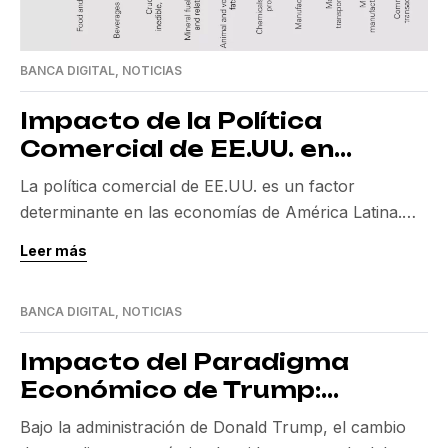
BANCA DIGITAL
,
NOTICIAS
Impacto de la Política
Comercial de EE.UU. en
América Latina
La política comercial de EE.UU. es un factor
determinante en las economías de América Latina.
Con más del 44% del comercio mundial compartido
Leer más
entre EE.UU. y China, según el experto Joydeep
Mukherji, cualquier modificación en sus relaciones
BANCA DIGITAL
,
NOTICIAS
comerciales tiene repercusiones indudables en la
región. En épocas de constante cambio, es crucial
Impacto del Paradigma
entender cómo estas políticas […]
Económico de Trump:
¿Cuánto Tiempo Tomará Ver
Bajo la administración de Donald Trump, el cambio
Resultados?