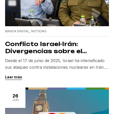
BANCA DIGITAL
,
NOTICIAS
Conflicto Israel-Irán:
Divergencias sobre el
Programa Nuclear Iraní
Desde el 17 de junio de 2025, Israel ha intensificado
sus ataques contra instalaciones nucleares en Irán.
Según sus informes, Irán nuclear se está acercando
Leer más
a un hito en el desarrollo de armas nucleares, lo que
justifica estas acciones preventivas. Sin embargo,
existe una divergencia significativa en la evaluación
26
de la amenaza iraní entre Israel […]
JUN