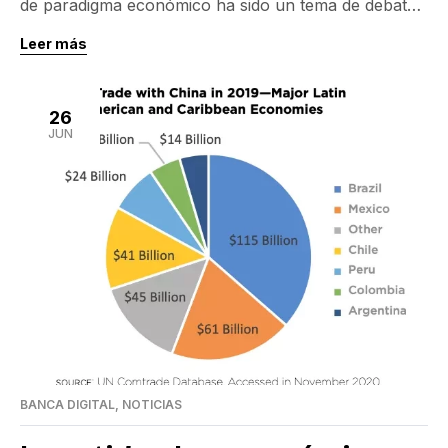
de paradigma económico ha sido un tema de debate
constante. Muchos críticos y expertos se preguntan
Leer más
cuánto tiempo tomará ver los efectos y resultados de
estas políticas económicas. La importancia de este
cambio de paradigma económico no puede ser
26
subestimada, ya que las decisiones implementadas
JUN
han influido […]
BANCA DIGITAL
,
NOTICIAS