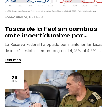
BANCA DIGITAL
,
NOTICIAS
Tasas de la Fed sin cambios
ante incertidumbre por
aranceles de Trump
La Reserva Federal ha optado por mantener las tasas
de interés estables en un rango del 4,25% al 4,5%.
Esta decisión se debe a la preocupación por los
Leer más
efectos de los aranceles impuestos por Donald
Trump y las crecientes tensiones en Medio Oriente.
Este ajuste se anunció el 18 de junio de 2025,
26
revelando una […]
JUN