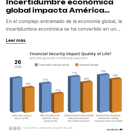
Incertidumbre económica
global impacta América
Latina, según expertos
En el complejo entramado de la economía global, la
incertidumbre económica se ha convertido en un
tema central. Los últimos eventos han sido
Leer más
especialmente reveladores, mostrando cómo la
incertidumbre económica generada principalmente
por políticas de Estados Unidos está teniendo un
26
impacto significativo en América Latina. En una
JUN
reciente entrevista en el programa GloboEconomía
de CNN […]