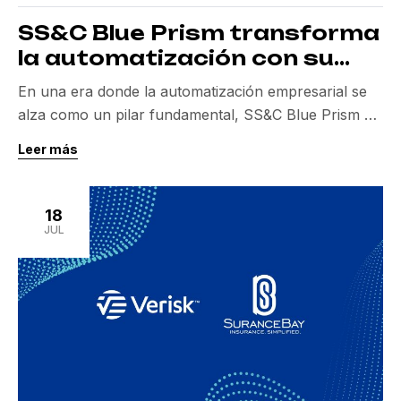
SS&C Blue Prism transforma
la automatización con su
nueva Next Gen
En una era donde la automatización empresarial se
alza como un pilar fundamental, SS&C Blue Prism ha
dado un paso significativo hacia adelante con el
Leer más
lanzamiento de su plataforma Next Gen. Esta
evolución en el sector de la automatización promete
transformar cómo las empresas gestionan,
18
implementan y escalan sus procesos automatizados.
JUL
Con un enfoque en […]