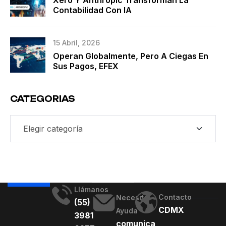
Xero Y Anthropic Transforman La
Contabilidad Con IA
15 Abril, 2026
Operan Globalmente, Pero A Ciegas En
Sus Pagos, EFEX
CATEGORIAS
Llámanos
Contacto
Necesito
(55)
CDMX
Ayuda
3981
comunica