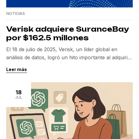
NOTICIAS
Verisk adquiere SuranceBay
por $162.5 millones
El 18 de julio de 2025, Verisk, un líder global en
análisis de datos, logró un hito importante al adquirir
SuranceBay por $162.5 millones. Esta adquisición
Leer más
promete transformar la distribución de seguros de
vida y anualidades, integrando herramientas
automatizadas en su plataforma FAST, lo que
18
mejorará significativamente la eficiencia y
JUL
escalabilidad de sus sistemas. La […]