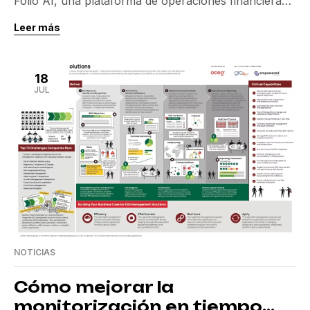
Folio AI, una plataforma de operaciones financieras,
ha logrado asegurar $14 millones en una ronda de
Leer más
financiación Serie A. Esta inyección económica
permitirá a Folio mejorar sus herramientas de
inteligencia artificial, diseñadas para optimizar las
18
operaciones financieras y aumentar la rentabilidad en
JUL
el sector hotelero. Folio AI, […]
NOTICIAS
Cómo mejorar la
monitorización en tiempo