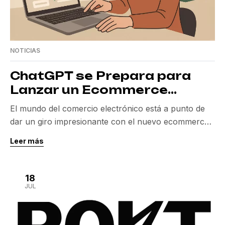
NOTICIAS
ChatGPT se Prepara para
Lanzar un Ecommerce
Integrado
El mundo del comercio electrónico está a punto de
dar un giro impresionante con el nuevo ecommerce
integrado que OpenAI planea implementar en
Leer más
ChatGPT. Este desarrollo no solo representa un
cambio significativo en la estrategia de ingresos de
OpenAI, sino que también posiciona a este innovador
18
chatbot como un competidor formidable en el
JUL
mercado digital. […]