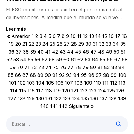
real de riesgos ESG
El ESG monitoreo es crucial en el panorama actual
de inversiones. A medida que el mundo se vuelve
cada vez más interconectado, la capacidad de
Leer más
monitorear los riesgos ESG (ambientales, sociales y
« Anterior
1
2
3
4
5
6
7
8
9
10
11
12
13
14
15
16
17
18
de gobernanza) en tiempo real se ha convertido en
19
20
21
22
23
24
25
26
27
28
29
30
31
32
33
34
35
una necesidad esencial para proteger la reputación y
36
37
38
39
40
41
42
43
44
45
46
47
48
49
50
51
mitigar los riesgos financieros. Amigos inversores,
52
53
54
55
56
57
58
59
60
61
62
63
64
65
66
67
68
[…]
69
70
71
72
73
74
75
76
77
78
79
80
81
82
83
84
85
86
87
88
89
90
91
92
93
94
95
96
97
98
99
100
101
102
103
104
105
106
107
108
109
110
111
112
113
114
115
116
117
118
119
120
121
122
123
124
125
126
127
128
129
130
131
132
133
134
135
136
137
138
139
140
141
142
Siguiente »