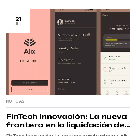
mayoritaria en NAVEX. Esta movida estratégica
marca un paso importante en su cartera de
inversiones, destacando el rol de Goldman Sachs en
21
el escenario global de adquisiciones. Acompañado
JUL
por Blackstone como un […]
NOTICIAS
FinTech Innovación: La nueva
frontera en la liquidación de
patrimonios