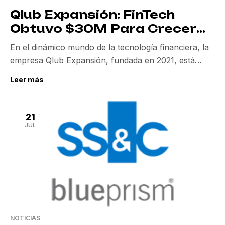
Qlub Expansión: FinTech
Obtuvo $30M Para Crecer
Globalmente en
En el dinámico mundo de la tecnología financiera, la
Restaurantes
empresa Qlub Expansión, fundada en 2021, está
liderando un cambio significativo en la industria de la
Leer más
restauración. Recientemente, Qlub ha asegurado $30
millones en una ronda de financiación, lo que marca
un hito crucial en sus planes de expansión global.
21
Esta impresionante financiación será fundamental
JUL
para […]
NOTICIAS