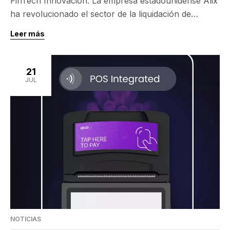
FinTech Innovación: La empresa estadounidense Alix
ha revolucionado el sector de la liquidación de
patrimonios mediante su plataforma impulsada por
Leer más
inteligencia artificial. Con una reciente ronda de
financiación Serie A, Alix ha recaudado 20 millones
de dólares, lo que marca un hito significativo en su
21
corta pero impresionante trayectoria. La inversión,
JUL
liderada por Acrew Capital, […]
NOTICIAS