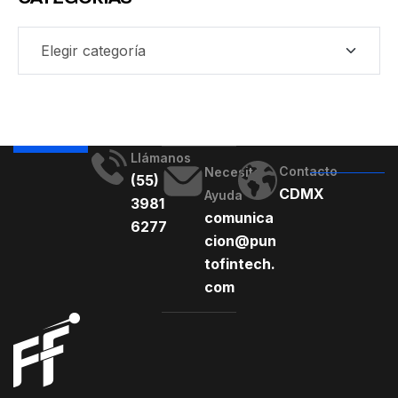
Llámanos
Contacto
Necesito
(55)
CDMX
Ayuda
3981
comunica
6277
cion@pun
tofintech.
com