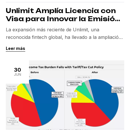
Unlimit Amplía Licencia con
Visa para Innovar la Emisión
de Tarjetas en México
La expansión más reciente de Unlimit, una
reconocida fintech global, ha llevado a la ampliación
de su licencia principal con Visa en México,
Leer más
incorporando la emisión de tarjetas. Este movimiento
audaz tiene como objetivo no solo reforzar la
posición de Unlimit en el mercado financiero local,
30
sino también simplificar la integración y fomentar la
JUN
inclusión […]