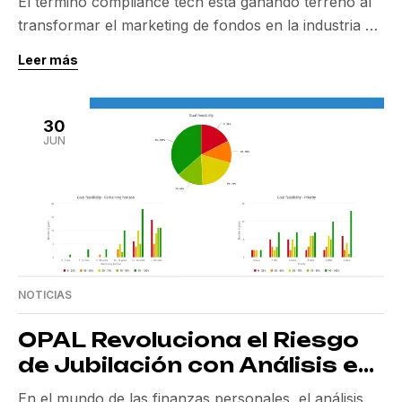
El término compliance tech está ganando terreno al
transformar el marketing de fondos en la industria de
gestión de activos. Este sector, conocido por su
Leer más
enfoque cauteloso y conservador, ha comenzado a
adoptar tecnologías de cumplimiento para mejorar la
eficiencia operativa y reducir riesgos regulatorios.
30
Compliance Tech: Un Cambio Necesario en la
JUN
Gestión de Fondos […]
NOTICIAS
OPAL Revoluciona el Riesgo
de Jubilación con Análisis en
Tiempo Real
En el mundo de las finanzas personales, el análisis