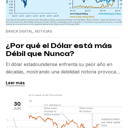
BANCA DIGITAL
,
NOTICIAS
¿Por qué el Dólar está más
Débil que Nunca?
El dólar estadounidense enfrenta su peor año en
décadas, mostrando una debilidad notoria provocada
principalmente por la incertidumbre económica y
Leer más
política derivada de las políticas arancelarias de
Donald Trump. Esta situación ha llevado a los
inversores a replantearse su interés en activos
30
estadounidenses, ya que el dólar ha caído casi un
JUN
10% este año, alcanzando […]