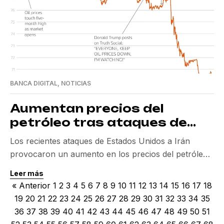
BANCA DIGITAL
,
NOTICIAS
Aumentan precios del
petróleo tras ataques de
Estados Unidos a Irán
Los recientes ataques de Estados Unidos a Irán
provocaron un aumento en los precios del petróleo,
reflejando su impacto inmediato en los mercados
Leer más
globales y la economía. En un evento que refuerza la
« Anterior
1
2
3
4
5
6
7
8
9
10
11
12
13
14
15
16
17
18
delicada relación entre estos dos países, los ataques
19
20
21
22
23
24
25
26
27
28
29
30
31
32
33
34
35
a tres centrales nucleares iraníes provocaron una
36
37
38
39
40
41
42
43
44
45
46
47
48
49
50
51
significativa escalada del conflicto entre Irán e […]