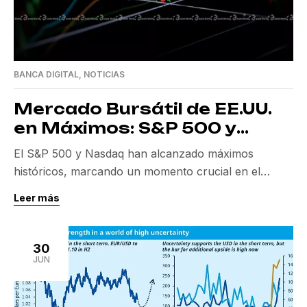
BANCA DIGITAL
,
NOTICIAS
Mercado Bursátil de EE.UU.
en Máximos: S&P 500 y
Nasdaq Alcanzan Nuevas
El S&P 500 y Nasdaq han alcanzado máximos
Cimas
históricos, marcando un momento crucial en el
mercado bursátil. Este repunte ha sido impulsado por
Leer más
un auge tecnológico sin precedentes y por acuerdos
comerciales estratégicos. La llegada a estos hitos
refleja una culminación de la recuperación desde un
30
casi mercado bajista en abril de 2025. Más allá […]
JUN