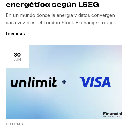
energética según LSEG
En un mundo donde la energía y datos convergen
cada vez más, el London Stock Exchange Group
(LSEG) se perfila como un líder en la transición
Leer más
energética. La organización está aprovechando la
potencia de los datos y los algoritmos de inteligencia
artificial para transformar la manera en que se toman
30
decisiones en los mercados de […]
JUN
NOTICIAS