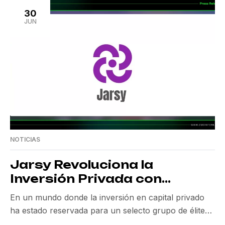
entre los Millennials y la Generación Z, quienes, al
30
buscar soluciones personalizadas y flexibles, están
JUN
reformulando el panorama bancario. […]
NOTICIAS
Jarsy Revoluciona la
Inversión Privada con
Equidad Tokenizada
En un mundo donde la inversión en capital privado
ha estado reservada para un selecto grupo de élites,
Jarsy emerge con una propuesta disruptiva: