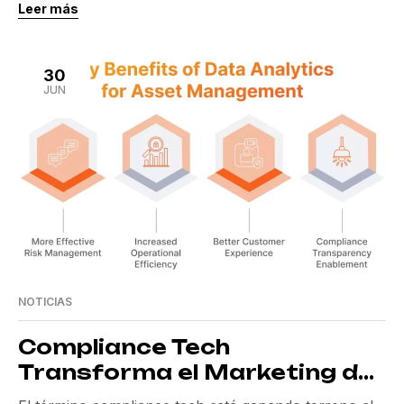
Leer más
inversión tokenizada. Al salir de su estado de stealth,
esta plataforma de inversión digital, basada en
EE.UU., está decidida a democratizar el acceso al
30
capital privado usando la tecnología blockchain en
JUN
[…]
NOTICIAS
Compliance Tech
Transforma el Marketing de
Fondos