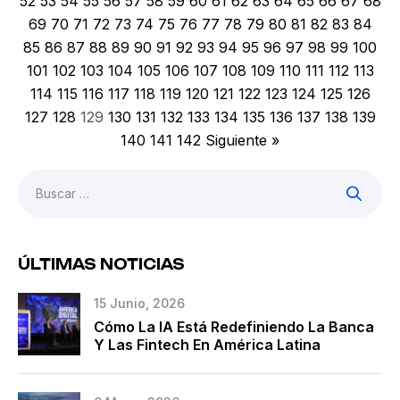
52
53
54
55
56
57
58
59
60
61
62
63
64
65
66
67
68
69
70
71
72
73
74
75
76
77
78
79
80
81
82
83
84
85
86
87
88
89
90
91
92
93
94
95
96
97
98
99
100
101
102
103
104
105
106
107
108
109
110
111
112
113
114
115
116
117
118
119
120
121
122
123
124
125
126
127
128
129
130
131
132
133
134
135
136
137
138
139
140
141
142
Siguiente »
ÚLTIMAS NOTICIAS
15 Junio, 2026
Cómo La IA Está Redefiniendo La Banca
Y Las Fintech En América Latina