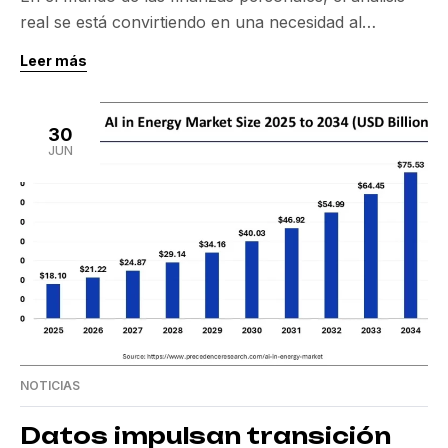
real se está convirtiendo en una necesidad al
enfrentar los retos del mercado de jubilación. Con la
Leer más
Autoridad de Conducta Financiera del Reino Unido
intensificando su escrutinio sobre el asesoramiento
en ingresos de jubilación, las herramientas de
30
planificación financiera como OPAL, desarrollada por
JUN
Ortec Finance, están […]
NOTICIAS
Datos impulsan transición