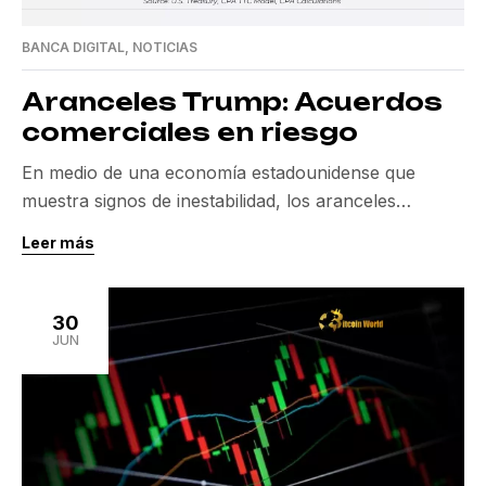
BANCA DIGITAL
,
NOTICIAS
Aranceles Trump: Acuerdos
comerciales en riesgo
En medio de una economía estadounidense que
muestra signos de inestabilidad, los aranceles
impuestos por la administración de Donald Trump
Leer más
están poniendo en riesgo numerosos acuerdos
comerciales antes de la fecha crítica del 9 de julio de
2025. Con tan solo dos acuerdos cerrados de los
30
prometidos, y decenas aún pendientes, la situación
JUN
se vuelve […]