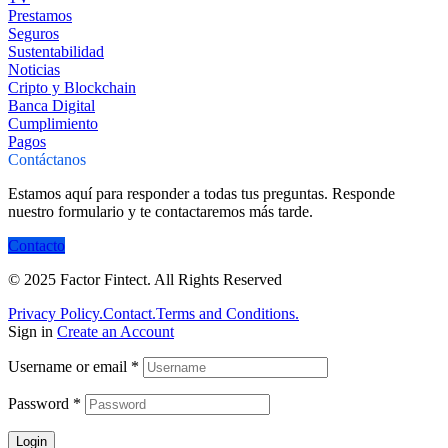
Prestamos
Seguros
Sustentabilidad
Noticias
Cripto y Blockchain
Banca Digital
Cumplimiento
Pagos
Contáctanos
Estamos
aquí
para
responder
a
todas
t
us
preguntas
.
Responde
nuestro
formulario
y
te contactaremos más tarde
.
Contacto
© 2025 Factor Fintect. All Rights Reserved
Privacy Policy.
Contact.
Terms and Conditions.
Sign in
Create an Account
Username or email
*
Password
*
Login