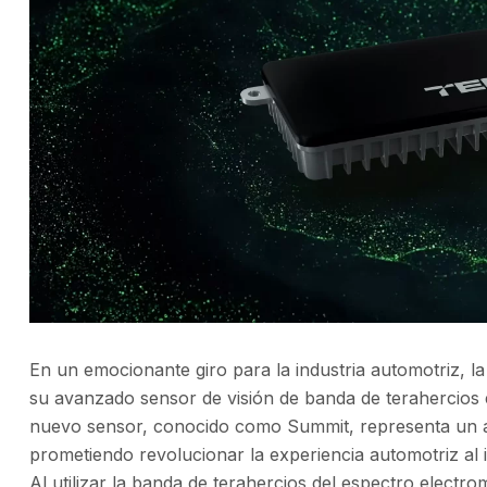
En un emocionante giro para la industria automotriz, 
su avanzado sensor de visión de banda de terahercios
nuevo sensor, conocido como Summit, representa un a
prometiendo revolucionar la experiencia automotriz al 
Al utilizar la banda de terahercios del espectro elect