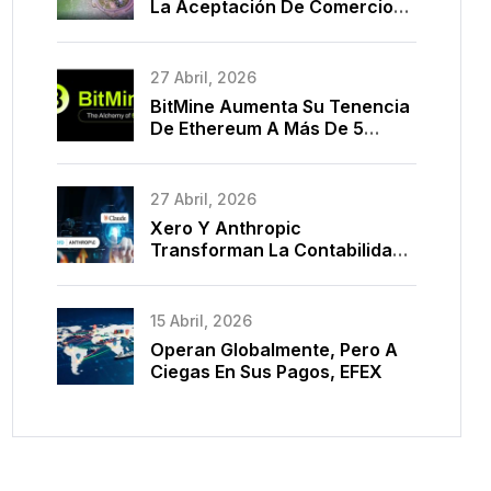
La Aceptación De Comercio
Electrónico En La Nube Con
BPC Y Marca Una Década De
Modernización De Pagos
27 Abril, 2026
BitMine Aumenta Su Tenencia
De Ethereum A Más De 5
Millones De Monedas
27 Abril, 2026
Xero Y Anthropic
Transforman La Contabilidad
Con IA
15 Abril, 2026
Operan Globalmente, Pero A
Ciegas En Sus Pagos, EFEX