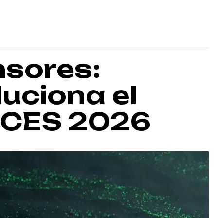
nsores:
uciona el
 CES 2026