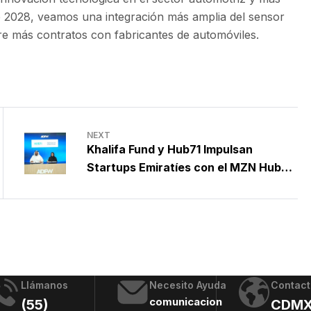
r de 2028, veamos una integración más amplia del sensor
e más contratos con fabricantes de automóviles.
NEXT
Khalifa Fund y Hub71 Impulsan
Startups Emiratíes con el MZN Hub71
Programme
Llámanos
Necesito Ayuda
Contact
comunicacion
(55)
CDM