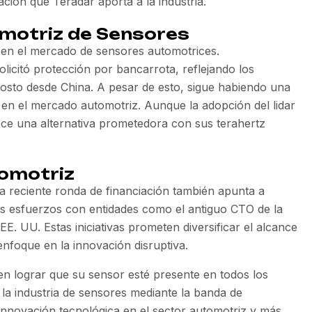
ación que Teradar aporta a la industria.
omotriz de Sensores
 en el mercado de sensores automotrices.
licitó protección por bancarrota, reflejando los
costo desde China. A pesar de esto, sigue habiendo una
en el mercado automotriz. Aunque la adopción del lidar
ece una alternativa prometedora con sus terahertz
tomotriz
 La reciente ronda de financiación también apunta a
sus esfuerzos con entidades como el antiguo CTO de la
. UU. Estas iniciativas prometen diversificar el alcance
enfoque en la innovación disruptiva.
n lograr que su sensor esté presente en todos los
 la industria de sensores mediante la banda de
 innovación tecnológica en el sector automotriz y más