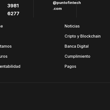
@puntofintech
3981
.com
6277
me
Noticias
Cripto y Blockchain
stamos
Banca Digital
uros
Cumplimiento
entabilidad
Pagos