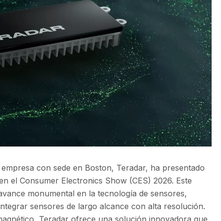
la empresa con sede en Boston, Teradar, ha presentado
 en el Consumer Electronics Show (CES) 2026. Este
vance monumental en la tecnología de sensores,
integrar sensores de largo alcance con alta resolución.
romagnético, Teradar ofrece una solución innovadora que