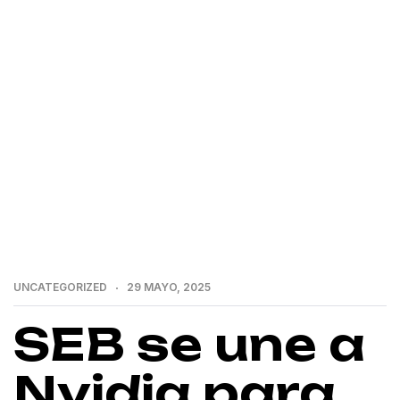
>
>
Home
Uncategorized
SEB se une a Nvidia para
crear una AI Factory en Suecia
UNCATEGORIZED
29 MAYO, 2025
SEB se une a
Nvidia para