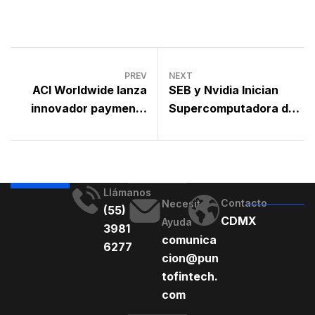
PREV
NEXT
ACI Worldwide lanza
SEB y Nvidia Inician
innovador payments
Supercomputadora de
hub centralizado
AI en Suecia
Llámanos
Contacto
Necesito
(55)
CDMX
Ayuda
3981
comunica
6277
cion@pun
tofintech.
com