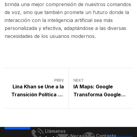
brinda una mejor comprensión de nuestros comandos
de voz, sino que también promete un futuro donde la
interacción con la inteligencia artificial sea más
personalizada y efectiva, adaptándose a las diversas
necesidades de los usuarios modernos.
PREV
NEXT
Lina Khan se Une a la
IA Maps: Google
Transición Política de
Transforma Google
Zohran Mamdani en
Maps con Gemini
NYC
Llámanos
Contacto
Necesito