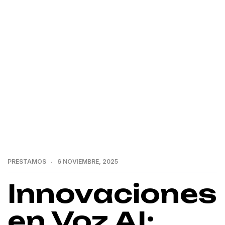
>
>
Home
Prestamos
Innovaciones en Voz AI: Subtle
Computing Mejora la Precisión en Ambientes Ruidosos
PRESTAMOS
6 NOVIEMBRE, 2025
Innovaciones
en Voz AI: