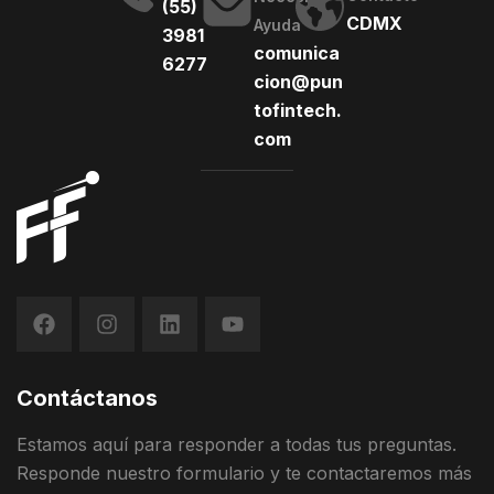
(55)
CDMX
Ayuda
3981
comunica
6277
cion@pun
tofintech.
com
Contáctanos
Estamos
aquí
para
responder
a
todas
t
us
preguntas
.
Responde
nuestro
formulario
y
te contactaremos más