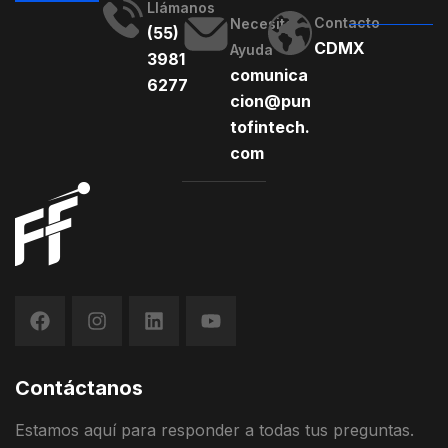
Llámanos
Contacto
Necesito
(55)
CDMX
Ayuda
3981
comunica
6277
cion@pun
tofintech.
com
Contáctanos
Estamos
aquí
para
responder
a
todas
t
us
preguntas
.