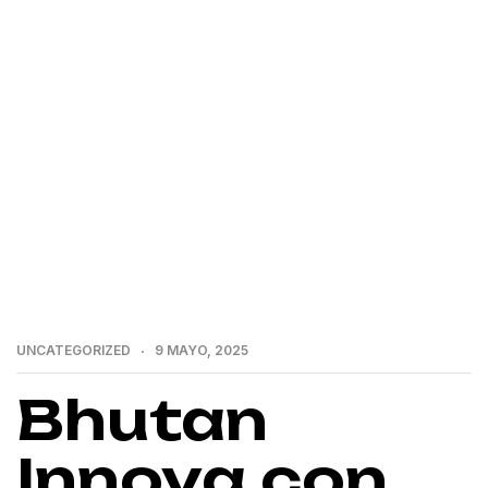
>
>
Home
Uncategorized
Bhutan Innova con Cripto
Turismo para Visitantes
UNCATEGORIZED
9 MAYO, 2025
Bhutan
Innova con