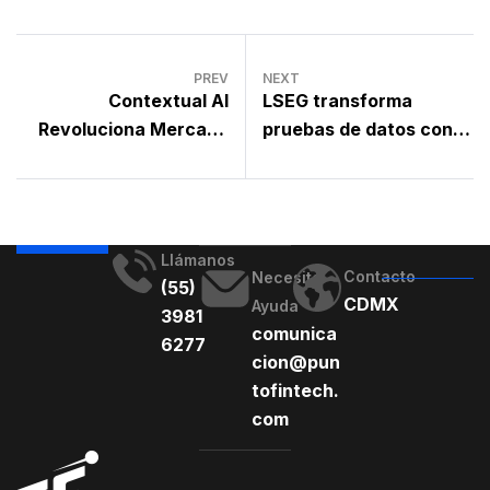
PREV
NEXT
Contextual AI
LSEG transforma
Revoluciona Mercado
pruebas de datos con
Blando en Seguros
nuevo servicio en la
nube
Llámanos
Contacto
Necesito
(55)
CDMX
Ayuda
3981
comunica
6277
cion@pun
tofintech.
com