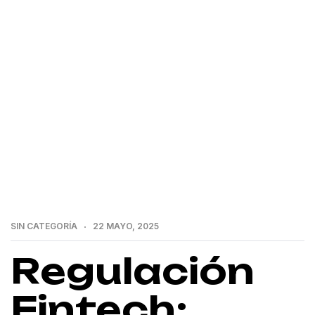
>
Home
Regulación Fintech: Revolut Invierte Mil
Millones de Euros en Francia
SIN CATEGORÍA
22 MAYO, 2025
Regulación
Fintech: