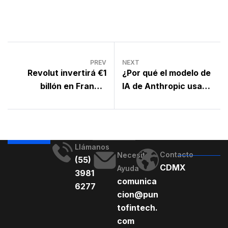
PREV
NEXT
Revolut invertirá €1
¿Por qué el modelo de
billón en Francia
IA de Anthropic usa
buscando licencia
tanto el emoji de ciclón?
bancaria
Llámanos
Contacto
Necesito
(55)
CDMX
Ayuda
3981
comunica
6277
cion@pun
tofintech.
com