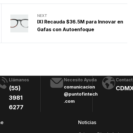
NEXT
IXI Recauda $36.5M para Innovar en
Gafas con Autoenfoque
Llámanos
Necesito Ayuda
Contact
comunicacion
(55)
CDM
@puntofintech
3981
.com
6277
me
Noticias