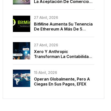
La Aceptación De Comercio
Electrónico En La Nube Con
BPC Y Marca Una Década De
Modernización De Pagos
27 Abril, 2026
BitMine Aumenta Su Tenencia
De Ethereum A Más De 5
Millones De Monedas
27 Abril, 2026
Xero Y Anthropic
Transforman La Contabilidad
Con IA
15 Abril, 2026
Operan Globalmente, Pero A
Ciegas En Sus Pagos, EFEX