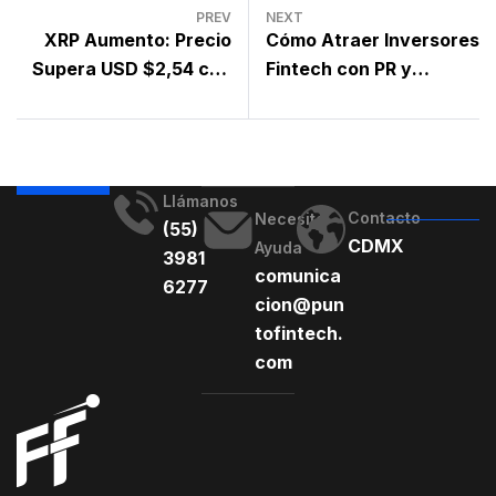
PREV
NEXT
XRP Aumento: Precio
Cómo Atraer Inversores
Supera USD $2,54 con
Fintech con PR y
Volumen Récord
Marketing
Llámanos
Contacto
Necesito
(55)
CDMX
Ayuda
3981
comunica
6277
cion@pun
tofintech.
com