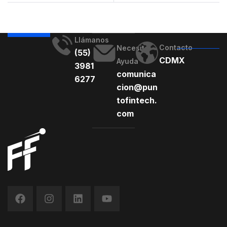
según Cathie Wood
Llámanos
Contacto
Necesito
(55)
CDMX
Ayuda
3981
comunica
6277
cion@pun
tofintech.
com