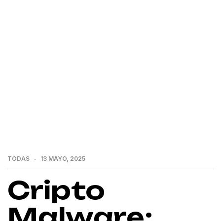
>
>
Home
Todas
Cripto Malware: Hackers usan
Falsas Herramientas de IA para Robar
TODAS
13 MAYO, 2025
Cripto
Malware: