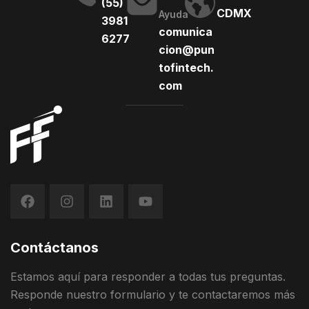
(55)
Este acuerdo promete
CDMX
Ayuda
operativa, sino también en
3981
revolucionar el sector al
comunica
la fluidez con la que estas
6277
combinar el poder de
cion@pun
[…]
Xero con el modelo de
tofintech.
lenguaje de gran escala
com
de […]
Contáctanos
Estamos
aquí
para
responder
a
todas
t
us
preguntas
.
Responde
nuestro
formulario
y
te contactaremos más