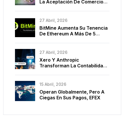
La Aceptación De Comercio
Electrónico En La Nube Con
BPC Y Marca Una Década De
Modernización De Pagos
27 Abril, 2026
BitMine Aumenta Su Tenencia
De Ethereum A Más De 5
Millones De Monedas
27 Abril, 2026
Xero Y Anthropic
Transforman La Contabilidad
Con IA
15 Abril, 2026
Operan Globalmente, Pero A
Ciegas En Sus Pagos, EFEX