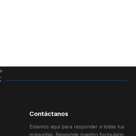
o
X
Contáctanos
Estamos
aquí
para
responder
a
todas
t
us
preguntas
.
Responde
nuestro
formulario