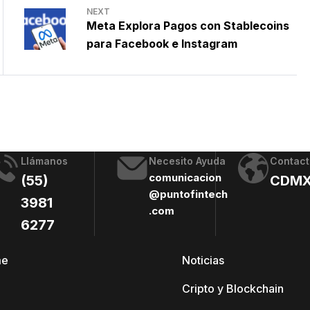
NEXT
Meta Explora Pagos con Stablecoins
para Facebook e Instagram
Llámanos
Necesito Ayuda
Contact
comunicacion
(55)
CDM
@puntofintech
3981
.com
6277
me
Noticias
Cripto y Blockchain