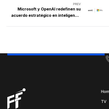
PREV
Microsoft y OpenAI redefinen su
acuerdo estratégico en inteligencia
artificial
Ho
TV