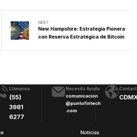
NEXT
New Hampshire: Estrategia Pionera
con Reserva Estratégica de Bitcoin
Llámanos
Necesito Ayuda
Contact
comunicacion
(55)
CDM
@puntofintech
3981
.com
6277
me
Noticias