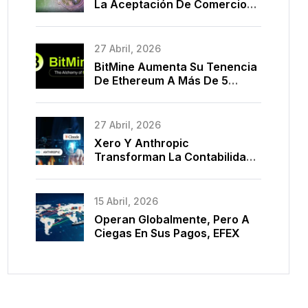
La Aceptación De Comercio
Electrónico En La Nube Con
BPC Y Marca Una Década De
Modernización De Pagos
27 Abril, 2026
BitMine Aumenta Su Tenencia
De Ethereum A Más De 5
Millones De Monedas
27 Abril, 2026
Xero Y Anthropic
Transforman La Contabilidad
Con IA
15 Abril, 2026
Operan Globalmente, Pero A
Ciegas En Sus Pagos, EFEX