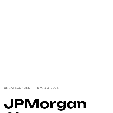
>
>
Home
Uncategorized
JPMorgan Chase y
Infleqtion lanzan revolucionario software cuántico de
código abierto
UNCATEGORIZED
15 MAYO, 2025
JPMorgan