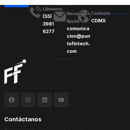
Llámanos
Contacto
Necesito
(55)
CDMX
Ayuda
3981
comunica
6277
cion@pun
tofintech.
com
Contáctanos