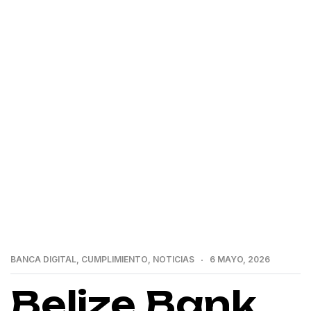
>
>
Home
Banca Digital
Belize Bank Limited
expande la aceptación de comercio electrónico en la
nube con BPC y marca una década de modernización de
pagos
BANCA DIGITAL
,
CUMPLIMIENTO
,
NOTICIAS
6 MAYO, 2026
Belize Bank