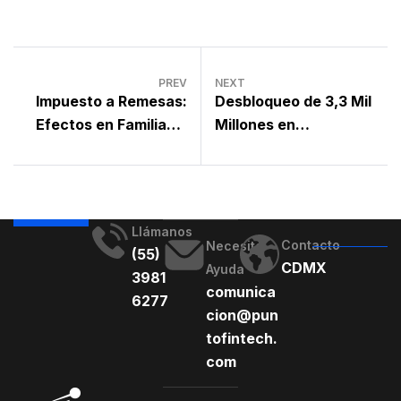
PREV
NEXT
Impuesto a Remesas:
Desbloqueo de 3,3 Mil
Efectos en Familias y
Millones en
Empresas en México
Criptomonedas
Impactará el Mercado
en Junio
Llámanos
Contacto
Necesito
(55)
CDMX
Ayuda
3981
comunica
6277
cion@pun
tofintech.
com