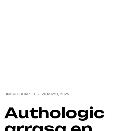
>
>
Home
Uncategorized
Authologic arrasa en
EBAday 2025 con su innovador e-ID
UNCATEGORIZED
28 MAYO, 2025
Authologic
arrasa en